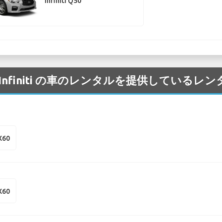
Infiniti Q50
 空港 の Infiniti の車のレンタルを提供してい
QX60
QX60