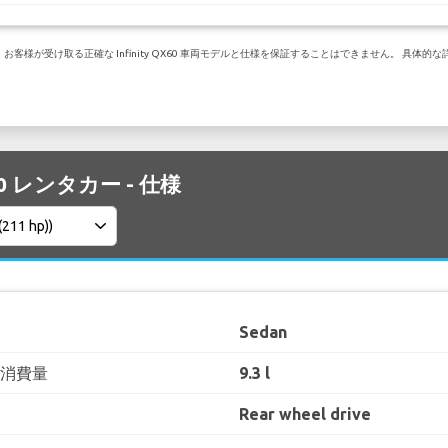
が受け取る正確な Infinity QX60 車両モデルと仕様を保証することはできません。 具体的な詳
 Q50 レンタカー - 仕様
Sedan
料消費量
9.3 l
Rear wheel drive