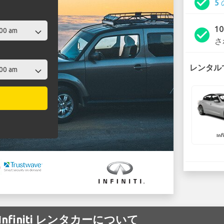
check_circle
5
1
check_circle
さ
レンタルでき
Inf
の Infiniti レンタカーについて