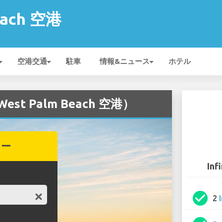
each 空港
空港交通
駐車
情報&ニュース
ホテル
est Palm Beach 空港）
カー
Inf
check_circle
2