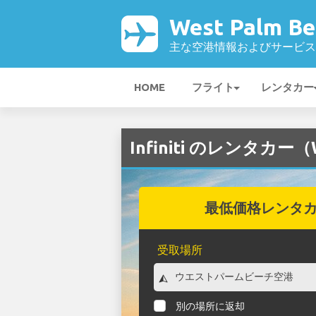
West Palm B
主な空港情報およびサービス
HOME
フライト
レンタカー
Infiniti のレンタカー（W
最低価格レンタ
受取場所
別の場所に返却