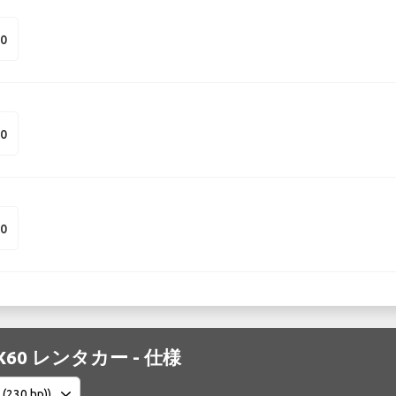
50
50
50
y QX60 レンタカー - 仕様