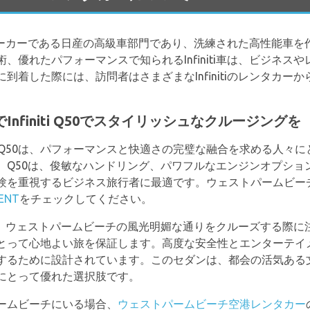
自動車メーカーである日産の高級車部門であり、洗練された高性能車
、優れたパフォーマンスで知られるInfiniti車は、ビジネス
に到着した際には、訪問者はさまざまなInfinitiのレンタカ
でInfiniti Q50でスタイリッシュなクルージングを
iti Q50は、パフォーマンスと快適さの完璧な融合を求める人
。Q50は、俊敏なハンドリング、パワフルなエンジンオプショ
重視するビジネス旅行者に最適です。ウェストパームビーチ滞在中に
RENT
をチェックしてください。
は、ウェストパームビーチの風光明媚な通りをクルーズする際に
とって心地よい旅を保証します。高度な安全性とエンターテイメ
するために設計されています。このセダンは、都会の活気ある
にとって優れた選択肢です。
ームビーチにいる場合、
ウェストパームビーチ空港レンタカー