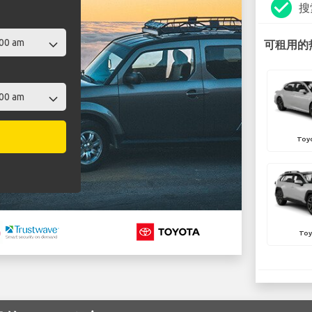
check_circle
搜
可租用的热
Toy
Toy