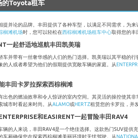
机场的Toyota租车
相提并论的品牌。丰田提供了各种车型，以满足不同需求，为来
棕榈滩机场
时，您可以轻松在
西棕榈滩机场租车中心
取得您的丰
IRENT一起舒适地巡航丰田凯美瑞
轿车并带有一丝奢华感的人们的热门选择。凯美瑞以其平稳的行
象的人或者希望为他们的假期提供宽敞车辆的家庭。从
ENTERPR
多功能丰田卡罗拉探索西棕榈滩
有出色的燃油效率和令人惊讶的室内空间。其灵活的操控使其非
索城市时看起来时尚。从
ALAMO
或
HERTZ
租赁您的卡罗拉，并
ENTERPRISE和EASIRENT一起冒险丰田RAV4
辆的人来说，丰田RAV4是一个绝佳选择。这款热门SUV提供
的车厢确保您在探索西棕榈滩美丽环境时无忧驾驶。从
NATIONA