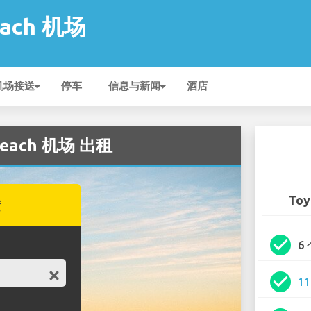
each 机场
机场接送
停车
信息与新闻
酒店
 Beach 机场 出租
Toy
赁
check_circle
6
check_circle
1