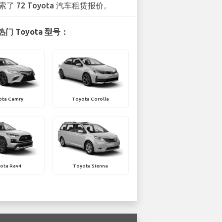
索了 72 Toyota 汽车租赁报价。
门 Toyota 型号：
ota Camry
Toyota Corolla
ota Rav4
Toyota Sienna