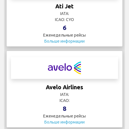
Ati Jet
IATA:
ICAO: CYO
6
Еженедельные рейсы
Больше информации
Avelo Airlines
IATA:
ICAO:
8
Еженедельные рейсы
Больше информации