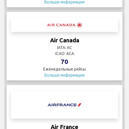
Больше информации
Air Canada
IATA: AC
ICAO: ACA
70
Еженедельные рейсы
Больше информации
Air France