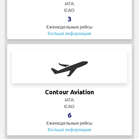
IATA:
ICAO:
3
Еженедельные рейсы
Больше информации
Contour Aviation
IATA:
ICAO:
6
Еженедельные рейсы
Больше информации