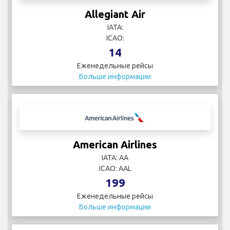
Allegiant Air
IATA:
ICAO:
14
Еженедельные рейсы
Больше информации
American Airlines
IATA: AA
ICAO: AAL
199
Еженедельные рейсы
Больше информации