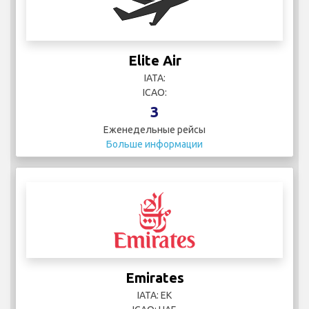
Elite Air
IATA:
ICAO:
3
Еженедельные рейсы
Больше информации
Emirates
IATA: EK