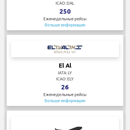
ICAO: DAL
250
Еженедельные рейсы
Больше информации
El Al
IATA: LY
ICAO: ELY
26
Еженедельные рейсы
Больше информации