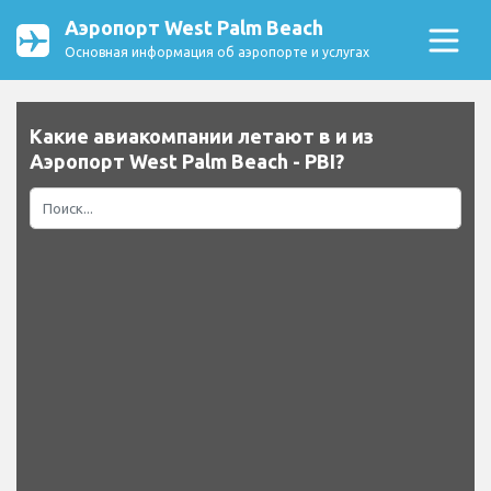
Аэропорт West Palm Beach
Основная информация об аэропорте и услугах
Какие авиакомпании летают в и из
Аэропорт West Palm Beach - PBI?