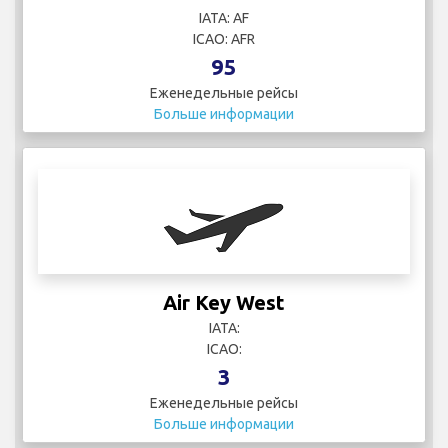
IATA: AF
ICAO: AFR
95
Еженедельные рейсы
Больше информации
Air Key West
IATA:
ICAO:
3
Еженедельные рейсы
Больше информации