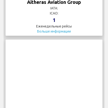
Aitheras Aviation Group
IATA:
ICAO:
1
Еженедельные рейсы
Больше информации