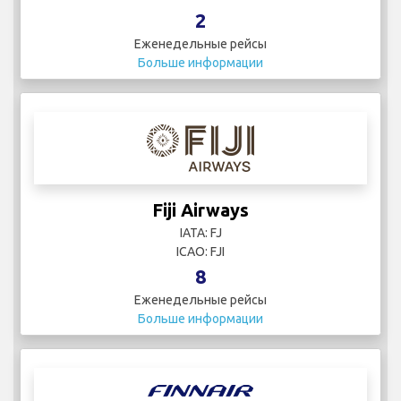
2
Еженедельные рейсы
Больше информации
Fiji Airways
IATA: FJ
ICAO: FJI
8
Еженедельные рейсы
Больше информации