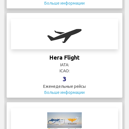
Больше информации
Hera Flight
IATA:
ICAO:
3
Еженедельные рейсы
Больше информации