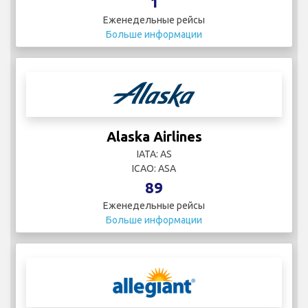
1
Еженедельные рейсы
Больше информации
Alaska Airlines
IATA: AS
ICAO: ASA
89
Еженедельные рейсы
Больше информации